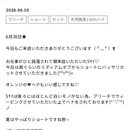
2026.06.30
ブリーチ
ショート
カット
天然国産100%ヘナ
6月30日☀️
今日もご来店いただきありがとうございます（╹◡╹）❣️
お仕事がひと段落されて御来店いただいたSｻﾏ♡
今日は肩ぐらいのミディアムボブからショートにバッサリカ
ットさせていただきました(*⁰▿⁰*)⭐︎
オレンジの🧡ヘナもいい感じですね♡
Sｻﾏは後ろにはほとんど白いモノがない為、ブリーチでウィ
ービングさせていただいた上でヘナをされております(*'▽'*)
ノ
夏はやっぱりショートですね😎✨